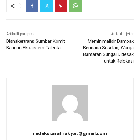
Artikulli paraprak
Artikulli tjetër
Disnakertrans Sumbar Komit
Meminimalisir Dampak
Bangun Ekosistem Talenta
Bencana Susulan, Warga
Bantaran Sungai Didesak
untuk Relokasi
redaksi.arahrakyat@gmail.com