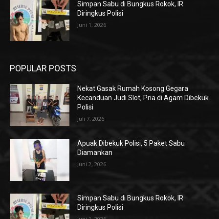
Simpan Sabu di Bungkus Rokok, IR
Diringkus Polisi
Juni 1, 2026
POPULAR POSTS
Nekat Gasak Rumah Kosong Gegara
Kecanduan Judi Slot, Pria di Agam Dibekuk
Polisi
Juli 7, 2026
Apuak Dibekuk Polisi, 5 Paket Sabu
Diamankan
Juni 2, 2026
Simpan Sabu di Bungkus Rokok, IR
Diringkus Polisi
Juni 1, 2026