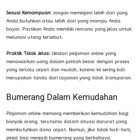
Sesuai Kemampuan:
Jangan meminjam lebih dari yang
Anda butuhkan atau lebih dari yang mampu Anda
bayar. Pastikan Anda memiliki rencana yang jelas untuk
melunasi utang tersebut.
Praktik Tidak Jelas:
Hindari pinjaman online yang
menawarkan uang dalam jumlah besar dengan proses
yang terlalu cepat dan mudah, karena ini sering kali
merupakan tanda dari layanan yang tidak transparan.
Bumerang Dalam Kemudahan
Pinjaman online memang memberikan kemudahan bagi
banyak orang, terutama dalam situasi darurat yang
membutuhkan dana cepat. Namun, jika tidak hati-hati,
pinjol bisa menjadi bumerang yang berbahaya.