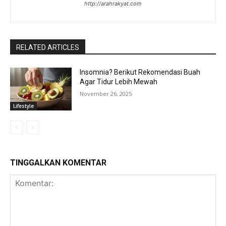
http://arahrakyat.com
RELATED ARTICLES
Insomnia? Berikut Rekomendasi Buah
Agar Tidur Lebih Mewah
November 26, 2025
Lifestyle
TINGGALKAN KOMENTAR