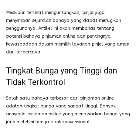
Meskipun terlihat menguntungkan, pinjol juga
menyimpan sejumlah bahaya yang dapat merugikan
penggunanya. Artikel ini akan membahas tentang
potensi bahaya pinjaman online dan pentingnya
kewaspadaan dalam memilih layanan pinjol yang aman
dan terpercaya.
Tingkat Bunga yang Tinggi dan
Tidak Terkontrol
Salah satu bahaya terbesar dari pinjaman online
adalah tingkat bunga yang sangat tinggi. Banyak
penyedia pinjaman online yang menawarkan bunga yang
jauh melebihi bunga bank konvensional.