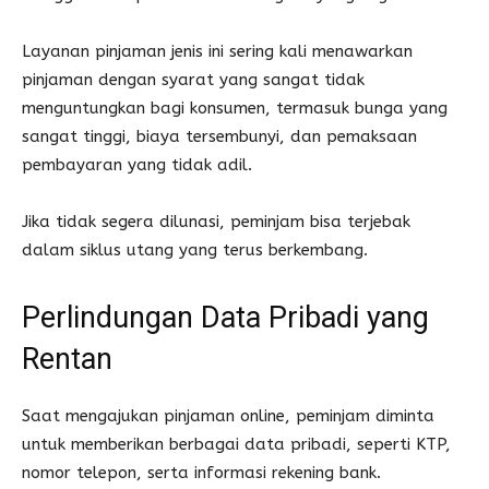
Layanan pinjaman jenis ini sering kali menawarkan
pinjaman dengan syarat yang sangat tidak
menguntungkan bagi konsumen, termasuk bunga yang
sangat tinggi, biaya tersembunyi, dan pemaksaan
pembayaran yang tidak adil.
Jika tidak segera dilunasi, peminjam bisa terjebak
dalam siklus utang yang terus berkembang.
Perlindungan Data Pribadi yang
Rentan
Saat mengajukan pinjaman online, peminjam diminta
untuk memberikan berbagai data pribadi, seperti KTP,
nomor telepon, serta informasi rekening bank.