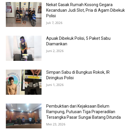
Nekat Gasak Rumah Kosong Gegara
Kecanduan Judi Slot, Pria di Agam Dibekuk
Polisi
Juli 7, 2026
Apuak Dibekuk Polisi, 5 Paket Sabu
Diamankan
Juni 2, 2026
Simpan Sabu di Bungkus Rokok, IR
Diringkus Polisi
Juni 1, 2026
Pembuktian dari Kejaksaan Belum
Rampung, Putusan Tiga Praperadilan
Tersangka Pasar Sungai Batang Ditunda
Mei 23, 2026