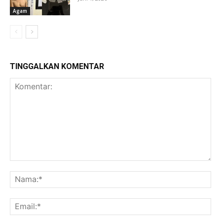
Agam
TINGGALKAN KOMENTAR
Komentar:
Na
Ema