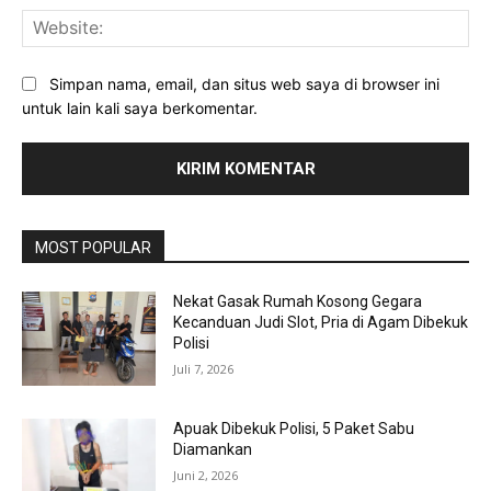
Web
Simpan nama, email, dan situs web saya di browser ini
untuk lain kali saya berkomentar.
MOST POPULAR
Nekat Gasak Rumah Kosong Gegara
Kecanduan Judi Slot, Pria di Agam Dibekuk
Polisi
Juli 7, 2026
Apuak Dibekuk Polisi, 5 Paket Sabu
Diamankan
Juni 2, 2026