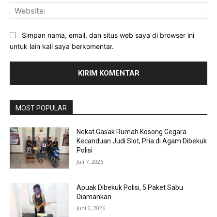
Web
Simpan nama, email, dan situs web saya di browser ini
untuk lain kali saya berkomentar.
MOST POPULAR
Nekat Gasak Rumah Kosong Gegara
Kecanduan Judi Slot, Pria di Agam Dibekuk
Polisi
Juli 7, 2026
Apuak Dibekuk Polisi, 5 Paket Sabu
Diamankan
Juni 2, 2026