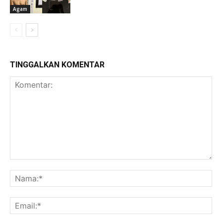
Agam
TINGGALKAN KOMENTAR
Komentar:
Na
Ema