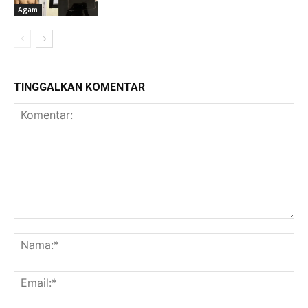
Agam
TINGGALKAN KOMENTAR
Komentar:
Na
Ema