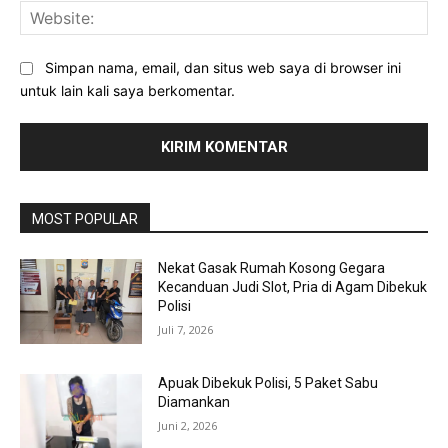
Web
Simpan nama, email, dan situs web saya di browser ini
untuk lain kali saya berkomentar.
MOST POPULAR
Nekat Gasak Rumah Kosong Gegara
Kecanduan Judi Slot, Pria di Agam Dibekuk
Polisi
Juli 7, 2026
Apuak Dibekuk Polisi, 5 Paket Sabu
Diamankan
Juni 2, 2026