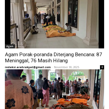
Agam
Agam Porak-poranda Diterjang Bencana: 87
Meninggal, 76 Masih Hilang
redaksi.arahrakyat@gmail.com
-
November 30, 2025
0