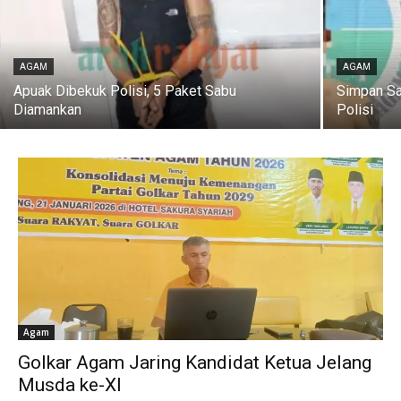
AGAM
AGAM
Apuak Dibekuk Polisi, 5 Paket Sabu
Simpan Sa
Diamankan
Polisi
Agam
Golkar Agam Jaring Kandidat Ketua Jelang
Musda ke-XI