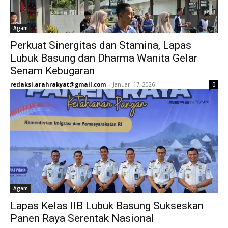
Agam
Perkuat Sinergitas dan Stamina, Lapas
Lubuk Basung dan Dharma Wanita Gelar
Senam Kebugaran
redaksi.arahrakyat@gmail.com
-
Januari 17, 2026
0
Agam
Lapas Kelas IIB Lubuk Basung Sukseskan
Panen Raya Serentak Nasional