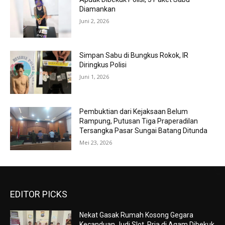
Diamankan
Juni 2, 2026
Simpan Sabu di Bungkus Rokok, IR
Diringkus Polisi
Juni 1, 2026
Pembuktian dari Kejaksaan Belum
Rampung, Putusan Tiga Praperadilan
Tersangka Pasar Sungai Batang Ditunda
Mei 23, 2026
EDITOR PICKS
Nekat Gasak Rumah Kosong Gegara
Kecanduan Judi Slot, Pria di Agam Dibekuk