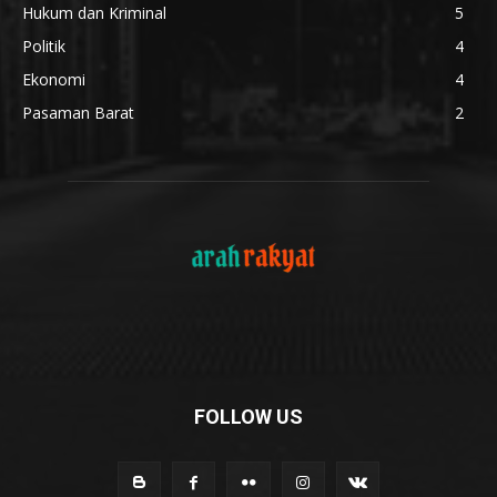
Hukum dan Kriminal
5
Politik
4
Ekonomi
4
Pasaman Barat
2
FOLLOW US